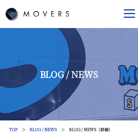
BLOG / NEWS
TOP
＞
BLOG / NEWS
＞ BLOG / NEWS（詳細）