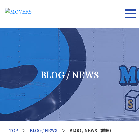
BLOG / NEWS
TOP
＞
BLOG / NEWS
＞ BLOG / NEWS（詳細）