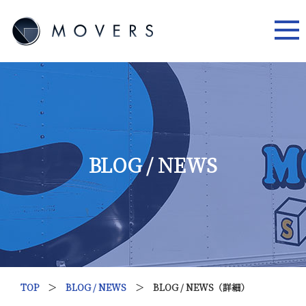
BLOG / NEWS
TOP
＞
BLOG / NEWS
＞ BLOG / NEWS（詳細）