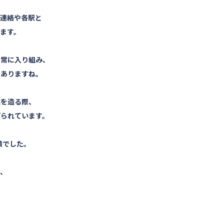
の連絡や各駅と
ます。
非常に入り組み、
もありますね。
地を造る際、
げられています。
積でした。
り、