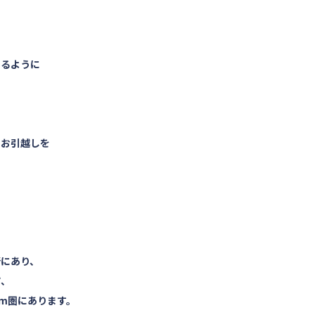
けるように
のお引越しを
所にあり、
市、
km圏にあります。