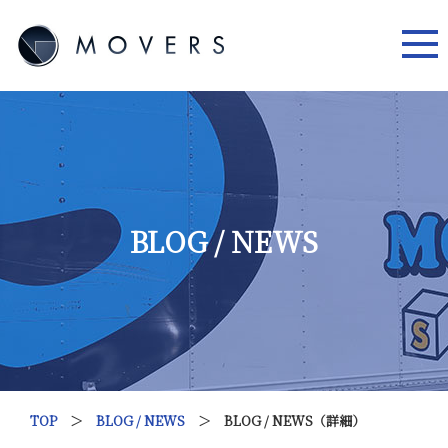
BLOG / NEWS
TOP
＞
BLOG / NEWS
＞ BLOG / NEWS（詳細）